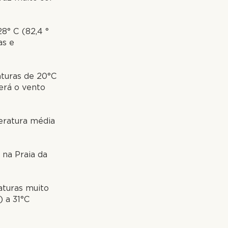
8° C (82,4 °
as e
aturas de 20°C
verá o vento
eratura média
 na Praia da
aturas muito
) a 31°C