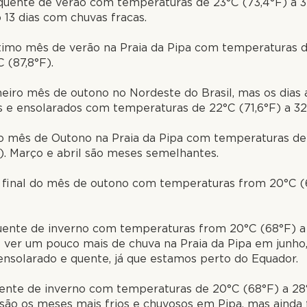
quente de verão com temperaturas de 23°C (73,4°F) a 3
13 dias com chuvas fracas.
ltimo mês de verão na Praia da Pipa com temperaturas 
C (87,8°F).
meiro mês de outono no Nordeste do Brasil, mas os dias 
 e ensolarados com temperaturas de 22°C (71,6°F) a 32
o mês de Outono na Praia da Pipa com temperaturas de 
). Março e abril são meses semelhantes.
o final do mês de outono com temperaturas from 20°C 
uente de inverno com temperaturas from 20°C (68°F) a 
 ver um pouco mais de chuva na Praia da Pipa em junho
ensolarado e quente, já que estamos perto do Equador.
ente de inverno com temperaturas de 20°C (68°F) a 28° 
 são os meses mais frios e chuvosos em Pipa, mas ainda 