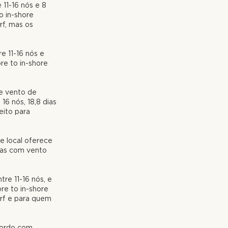
e 11-16 nós e 8
o in-
shore
rf, mas os
re 11-16 nós e
ore
to in-
shore
de vento de
16 nós, 18,8 dias
eito para
e local oferece
dias com vento
ntre 11-16 nós, e
ore
to in-
shore
urf e para quem
cordo com