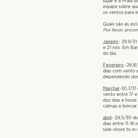
lugar é a Praia 
equipe sobre qu
os ventos para 
Quais são as est
Por favor, encon
Janeiro
- 29,9/31
e 21 nós. Em Bar
do dia.
Fevereiro
- 26,8/
dias com vento e
dependendo dos 
Marchar
-30,7/31
vento entre 17 e
dos dias e horas
calmas e brinca
abril
- 29,5/30 di
dias entre 11-16
side-shore
to in-