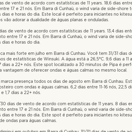
ias de vento de acordo com estatísticas de 11
years.
18,6 dias entr
ntre 17 e 21 nós. Em Barra di Cunhaù, o w
ind varia de side-shore
t
ias e horas do dia. Este local é perfeito para iniciantes no kitesu
s vão adorar a dualidade de águas planas e onduladas.
dias de vento de acordo com estatísticas de 11
years.
13,4 dias ent
nto entre 17 e 21 nós. Em Barra di Cunhaù, o w
ind varia de side-sh
dias e horas do dia.
ica mais forte em julho em Barra di Cunhau. Você tem 31/31 dias 
s de estatísticas de Winsuki. A água está a 26,5°C. 9,6 dias a 11 a 
,7 dias a 22+ nós. Este spot localizado a 30 minutos de Pipa é perf
m a vantagem de oferecer ondas e águas calmas no mesmo local.
 marca presença todos os dias de agosto em Barra di Cunhau. Est
costeiro com ondas e águas calmas. 6,2 dias
entre 11-16 nós, 22,5 
 e 1,7 dias a 22+ nós.
/30 dias de vento de acordo com estatísticas de 11
years.
8 dias e
nto entre 17 e 21 nós. Em Barra di Cunhaù, o w
ind varia de side-sh
ias e horas do dia. Este spot é perfeito para iniciantes no kites
de ondas para águas calmas.
diminui em outubro em Barra di Cunhau. 31/31 dias de vento de a