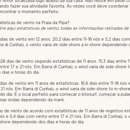
do Amor, localizada logo abaixo da sua casa. Não hesite em pedir 
ando fazer sua atividade favorita. Às vezes você deve coordena
encontrar o momento perfeito.
atísticas de vento na Praia da Pipa?
tre aqui estatísticas de vento, todas as informações retiradas de
 dias de vento em 12 anos. 20,2 dias entre 11-16 nós e 5,2 dias co
ra di Cunhaù, o vento varia de side-shore a in-shore dependendo 
28 dias de vento segundo estatísticas de 11 anos. 15,3 dias entre 1
ntre 17 e 21 nós. Em Barra di Cunhaù, o w
ind varia de side-shore
t
dias e horas do dia.
 dias de vento em 11 anos de estatísticas.
16,6 dias entre 11-16 nós
 21 nós. Em Barra di Cunhaù, o w
ind varia de side-shore
to in-
shor
 do dia. É o local perfeito para começar o kitesurf, começar a pul
r nas ondas dependendo da maré.
as de vento de acordo com estatísticas de 11
anos de registros est
 nós e 5,4 dias com vento entre 17 e 21 nós. Em Barra di Cunhaù, o 
shore dependendo dos dias e horas do dia.