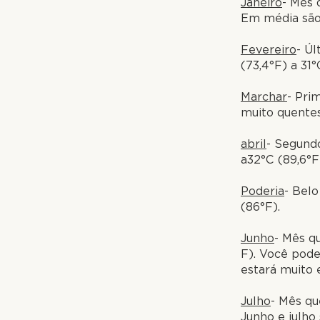
Janeiro
- Mês 
Em média são 
Fevereiro
- Ú
(73,4°F) a 31°
Marchar
- Pri
muito quentes
abril
- Segund
a32°C (89,6°F
Poderia
- Bel
(86°F).
Junho
- Mês q
F). Você pode
estará muito 
Julho
- Mês qu
Junho e julho