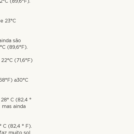
2°C (89,6°F).
de 23°C
ainda são
°C (89,6°F).
22°C (71,6°F)
(68°F) a30°C
28° C (82,4 °
, mas ainda
C (82,4 ° F).
faz muito sol