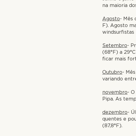
na maioria dos
Agosto
- Mês 
F). Agosto ma
windsurfistas
Setembro
- P
(68°F) a 29°C
ficar mais fo
Outubro
- Mês
variando entr
novembro
- O
Pipa. As temp
dezembro
- Ú
quentes e pou
(87,8°F).