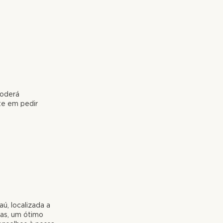
poderá
ite em pedir
ú, localizada a
das, um ótimo