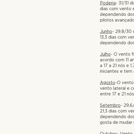
Poderia
- 31/31 d
dias com vento e
dependendo dos d
pilotos avançado
Junho
- 29,8/30 
13,3 dias com ve
dependendo dos 
Julho
- O vento f
acordo com 11 ano
a 17 a 21 nós e 1
iniciantes e te
Agosto
-O vento
vento lateral e 
entre 17 e 21 nós
Setembro
- 29,6
21,3 dias com ve
dependendo dos d
gosta de mudar 
Outubro
- Vento 