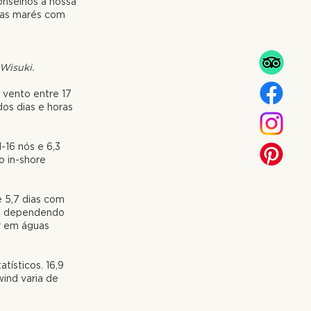
conselhos à nossa
r as marés com
 Wisuki.
m vento entre 17
dos dias e horas
1-16 nós e 6,3
o in-
shore
 e 5,7 dias com
e dependendo
ar em águas
atísticos.
16,9
w
ind varia de