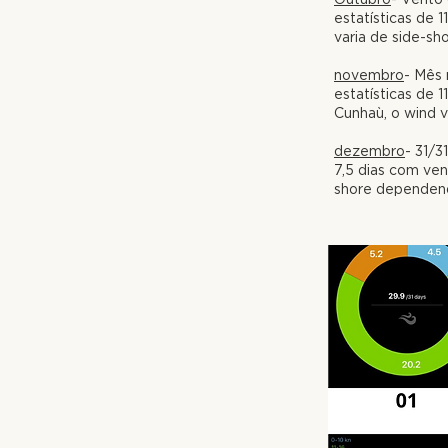
estatísticas de 11
varia de side-sh
novembro
- Mês 
estatísticas de 11
Cunhaù, o wind v
dezembro
- 31/3
7,5 dias com ven
shore
dependendo