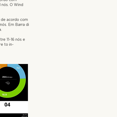
21 nós. O W
ind
to de acordo com
 nós. Em Barra di
a.
tre 11-16 nós e
re
to in-