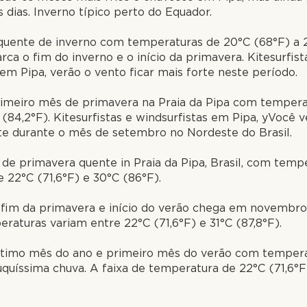
 dias. Inverno típico perto do Equador.
quente de inverno com temperaturas de 20°C (68°F) a 2
rca o fim do inverno e o início da primavera. Kitesurfist
 em Pipa, verão o vento ficar mais forte neste período.
rimeiro mês de primavera na Praia da Pipa com temper
 (84,2°F). Kitesurfistas e windsurfistas em Pipa, yVocê 
rte durante o mês de setembro no Nordeste do Brasil.
 de primavera quente in
Praia da Pipa
,
Brasil
, com temp
e 22°C (71,6°F) e 30°C (86°F).
 fim da primavera e início do verão chega em novembro
eraturas variam entre 22°C (71,6°F) e 31°C (87,8°F).
ltimo mês do ano e primeiro mês do verão com temper
quíssima chuva. A faixa de temperatura de 22°C (71,6°F