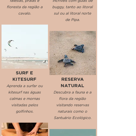
falésias, praias e
incríveis com guias de
floresta da região a
buggy, tanto ao litoral
cavalo.
sul ou al litoral norte
de Pipa.
SURF E
KITESURF
RESERVA
NATURAL
Aprenda a surfar ou
kitesurf nas águas
Descubra a fauna e a
calmas e mornas
flora da região
visitadas pelos
visitando reservas
golfinhos.
naturais como o
Santuário Ecológico.