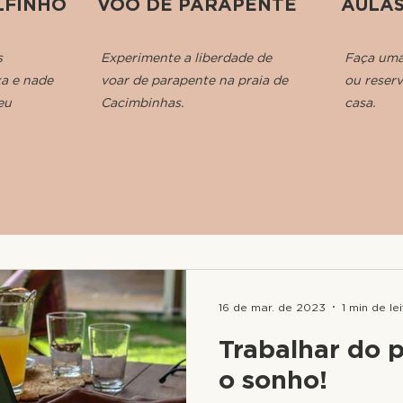
LFINHO
VÔO DE PARAPENTE
AULAS
s
Experimente a liberdade de
Faça uma 
xa e nade
voar de parapente na praia de
ou reser
eu
Cacimbinhas.
casa.
16 de mar. de 2023
1 min de le
Trabalhar do p
o sonho!