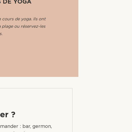
 DE YOGA
 cours de yoga. Ils ont
la plage ou réservez-les
s.
er ?
mmander : bar, germon,