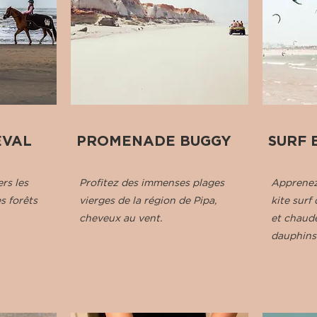
EVAL
PROMENADE BUGGY
SURF 
rs les
Profitez des immenses plages
Apprenez 
es forêts
vierges de la région de Pipa,
kite surf
cheveux au vent.
et chaude
dauphins