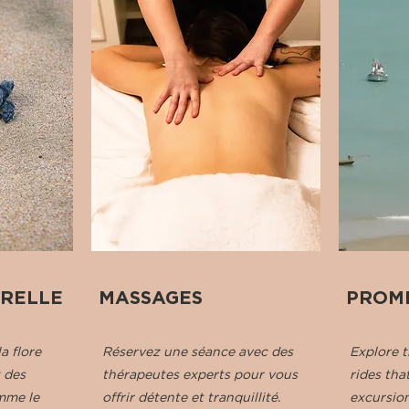
URELLE
MASSAGES
PROM
a flore
Réservez une séance avec des
Explore t
t des
thérapeutes experts pour vous
rides tha
mme le
offrir détente et tranquillité.
excursion